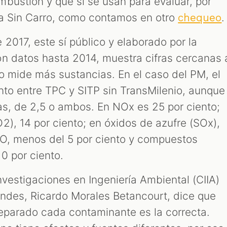
bustión y que sí se usan para evaluar, por
ía Sin Carro, como contamos en otro
.
chequeo
 2017, este sí público y elaborado por la
n datos hasta 2014, muestra cifras cercanas 
so mide más sustancias. En el caso del PM, el
ento entre TPC y SITP sin TransMilenio, aunque
ras, de 2,5 o ambos. En NOx es 25 por ciento;
2), 14 por ciento; en óxidos de azufre (SOx),
CO, menos del 5 por ciento y compuestos
 0 por ciento.
Investigaciones en Ingeniería Ambiental (CIIA)
Andes, Ricardo Morales Betancourt, dice que
eparado cada contaminante es la correcta.