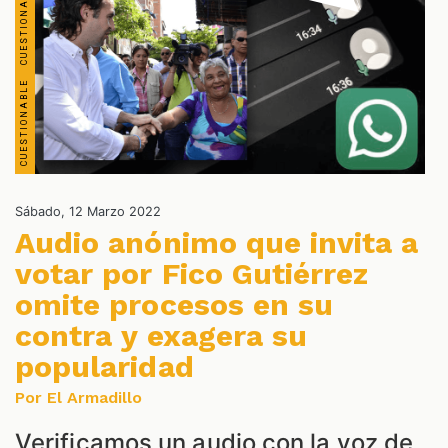
OS
Sábado, 12 Marzo 2022
Audio anónimo que invita a
votar por Fico Gutiérrez
omite procesos en su
contra y exagera su
popularidad
Por El Armadillo
Verificamos un audio con la voz de