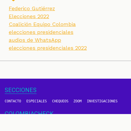
Federico Gutiérrez
Elecciones 2022
Coalición Equipo Colombia
elecciones presidenciales
audios de WhatsApp
elecciones presidenciales 2022
SECCIONES
CONTACTO
ESPECIALES
CHEQUEOS
ZOOM
INVESTIGACIONES
COLOMBIACHECK
SOBRE NOSOTROS
POLÍTICA DE DATOS
PREGUNTAS FRECUENTES