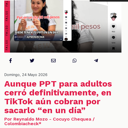
S
Domingo, 24 Mayo 2026
Aunque PPT para adultos
cerró definitivamente, en
TikTok aún cobran por
sacarlo “en un día”
Por Reynaldo Mozo - Cocuyo Chequea /
Colombiacheck*