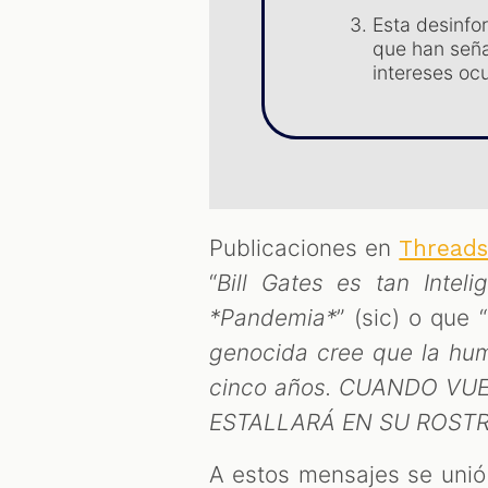
Esta desinfo
que han seña
intereses oc
Publicaciones en
Thread
“
Bill Gates es tan Inte
*Pandemia*
” (sic) o que “
genocida cree que la hum
cinco años. CUANDO VU
ESTALLARÁ EN SU ROST
A estos mensajes se unió