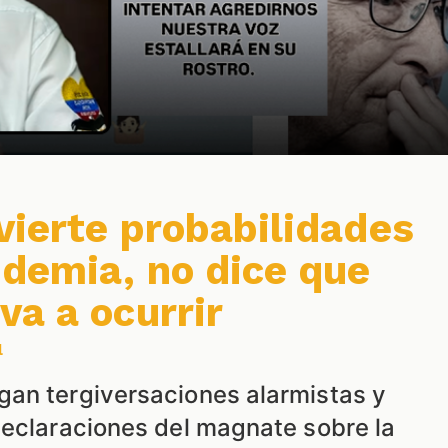
dvierte probabilidades
demia, no dice que
va a ocurrir
l
an tergiversaciones alarmistas y
declaraciones del magnate sobre la