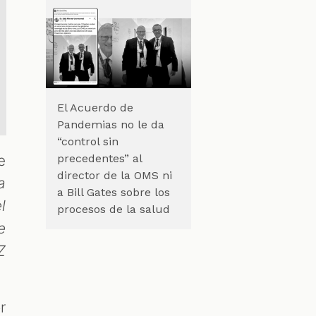
El Acuerdo de
Pandemias no le da
“control sin
e
precedentes” al
director de la OMS ni
a
a Bill Gates sobre los
l
procesos de la salud
e
Z
r