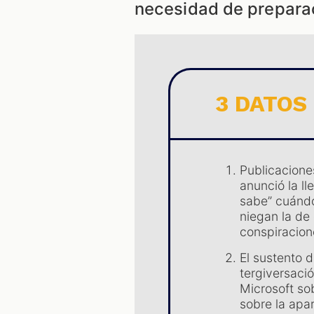
necesidad de prepara
3 DATOS
Publicacione
anunció la l
sabe” cuándo
niegan la de
conspiracion
El sustento d
tergiversaci
Microsoft sob
sobre la apa