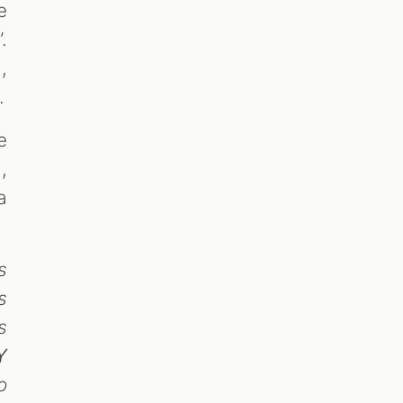
e
.
,
.
e
,
a
s
s
s
Y
o