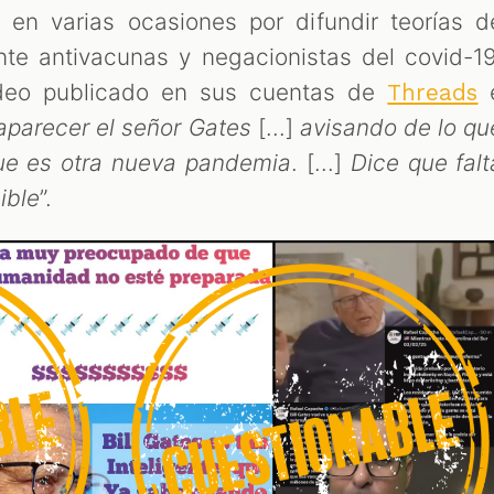
en varias ocasiones por difundir teorías d
nte antivacunas y negacionistas del covid-19
deo publicado en sus cuentas de
Threads
 aparecer el señor Gates
[...]
avisando de lo qu
ue es otra nueva pandemia
. [...]
Dice que falt
ible
”.