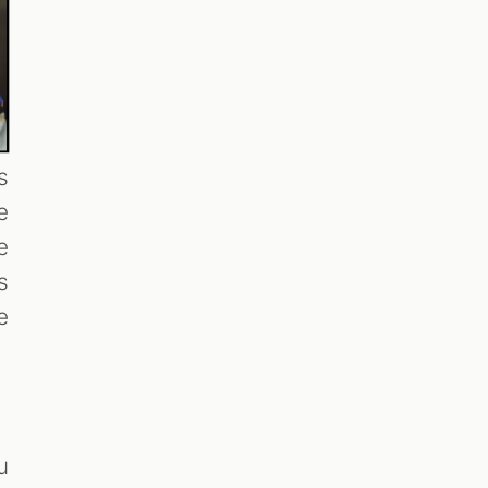
s
e
e
s
e
u