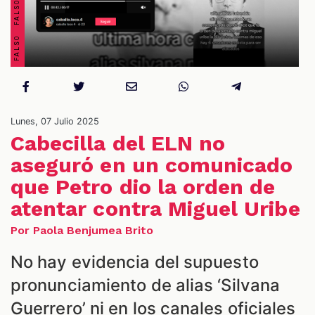
Lunes, 07 Julio 2025
Cabecilla del ELN no
ES
aseguró en un comunicado
que Petro dio la orden de
atentar contra Miguel Uribe
Por Paola Benjumea Brito
No hay evidencia del supuesto
pronunciamiento de alias ‘Silvana
Guerrero’ ni en los canales oficiales