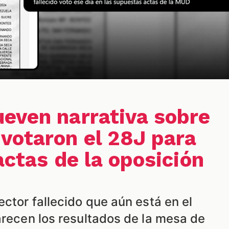
even narrativa sobre
votaron el 28J para
actas de la oposición
ector fallecido que aún está en el
arecen los resultados de la mesa de