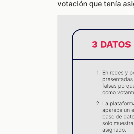
votación que tenía as
3 DATOS
En redes y p
presentadas 
falsas porq
como votant
La plataforma
aparece un el
base de dato
solo muestra
asignado.