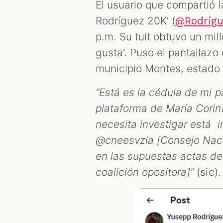
El usuario que compartió l
Rodríguez 20K’ (
@Rodrig
p.m. Su tuit obtuvo un mil
gusta’. Puso el pantallazo
municipio Montes, estado 
“Está es la cédula de mi p
plataforma de María Corin
necesita investigar está 
@cneesvzla [Consejo Nacio
en las supuestas actas d
coalición opositora]”
(sic).