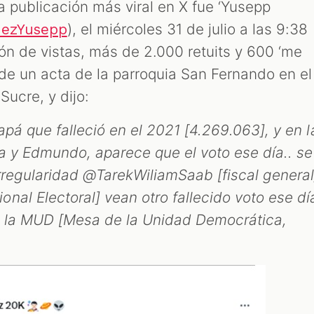
a publicación más viral en X fue ‘Yusepp
), el miércoles 31 de julio a las 9:38
uezYusepp
lón de vistas, más de 2.000 retuits y 600 ‘me
 de un acta de la parroquia San Fernando en el
Sucre, y dijo:
apá que falleció en el 2021 [4.269.063], y en l
a y Edmundo, aparece que el voto ese día.. se
irregularidad @TarekWiliamSaab [fiscal general
nal Electoral] vean otro fallecido voto ese dí
e la MUD [Mesa de la Unidad Democrática,