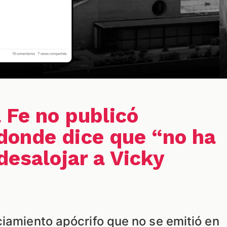
 Fe no publicó
onde dice que “no ha
desalojar a Vicky
ciamiento apócrifo que no se emitió en