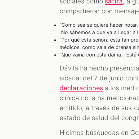
sociales como
, alg
sátira
compartieron con mensaj
“Como sea se quiere hacer notar.
No sabemos a que va a llegar a la
“Por qué esta señora está tan pr
médicos, como sala de prensa sin p
“Que vaina con esta dama... Está c
Dávila ha hecho presencia
sicarial del 7 de junio co
a los medio
declaraciones
clínica no la ha mencion
emitido, a través de sus c
estado de salud del congre
Hicimos búsquedas en Go