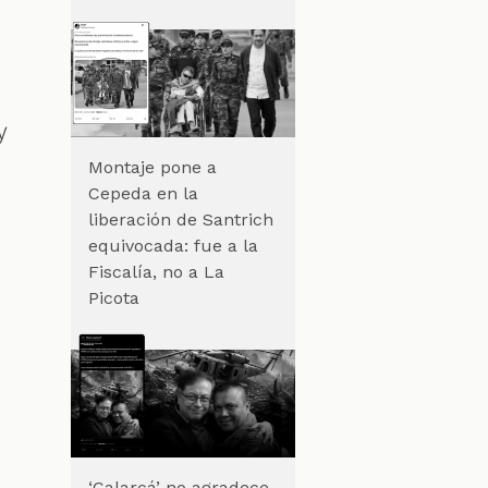
y
Montaje pone a
Cepeda en la
liberación de Santrich
equivocada: fue a la
Fiscalía, no a La
Picota
‘Calarcá’ no agradece