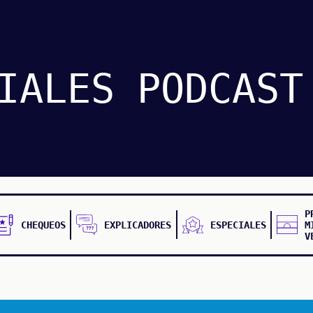
IALES
PODCAST
P
CHEQUEOS
EXPLICADORES
ESPECIALES
M
V