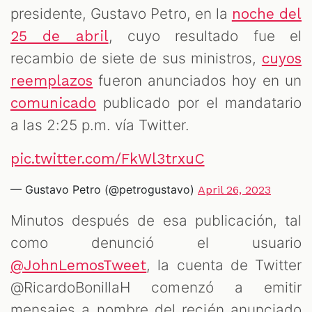
presidente, Gustavo Petro, en la
noche del
, cuyo resultado fue el
25 de abril
recambio de siete de sus ministros,
cuyos
fueron anunciados hoy en un
reemplazos
publicado por el mandatario
comunicado
a las 2:25 p.m. vía Twitter.
pic.twitter.com/FkWl3trxuC
— Gustavo Petro (@petrogustavo)
April 26, 2023
Minutos después de esa publicación, tal
como denunció el usuario
, la cuenta de Twitter
@JohnLemosTweet
@RicardoBonillaH comenzó a emitir
mensajes a nombre del recién anunciado