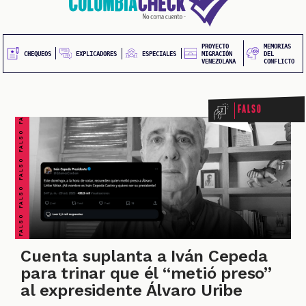
20
contenido
principal
UEOS
PROYECTO
MEMORIAS
FALSO FALSO FALSO FALSO FALSO FALSO FALSO
EXPLICADORES
CHEQUEOS
ESPECIALES
MIGRACIÓN
DEL
VENEZOLANA
CONFLICTO
Falso
ONES
Cuenta suplanta a Iván Cepeda
para trinar que él “metió preso”
al expresidente Álvaro Uribe