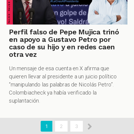
Perfil falso de Pepe Mujica trinó
en apoyo a Gustavo Petro por
caso de su hijo y en redes caen
otra vez
Un mensaje de esa cuenta en X afirma que
quieren llevar al presidente a un juicio político
“manipulando las palabras de Nicolás Petro”.
Colombiacheck ya había verificado la
suplantación.
aginación
Siguiente
Página
1
Page
2
Page
3
actual