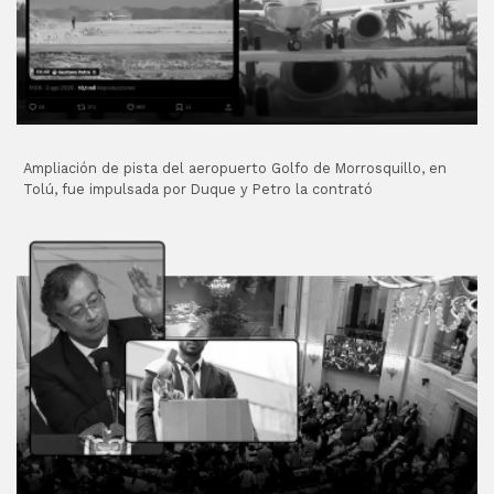
Ampliación de pista del aeropuerto Golfo de Morrosquillo, en
Tolú, fue impulsada por Duque y Petro la contrató