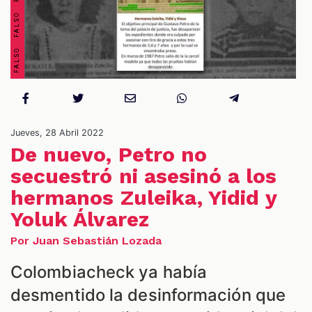
Jueves, 28 Abril 2022
De nuevo, Petro no
secuestró ni asesinó a los
ES
hermanos Zuleika, Yidid y
Yoluk Álvarez
Por Juan Sebastián Lozada
Colombiacheck ya había
desmentido la desinformación que