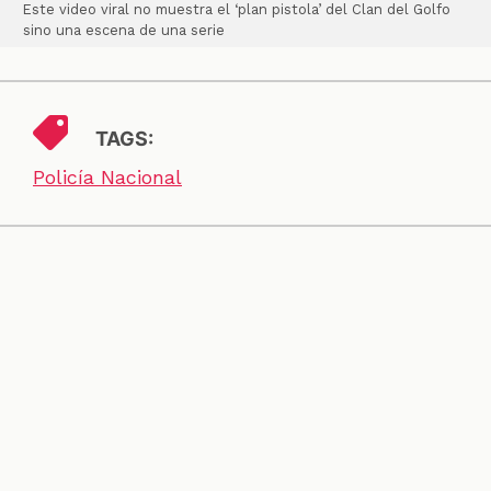
Este video viral no muestra el ‘plan pistola’ del Clan del Golfo
sino una escena de una serie
TAGS:
Policía Nacional
SECCIONES
CONTACTO
ESPECIALES
CHEQUEOS
ZOOM
INVESTIGACIONES
COLOMBIACHECK
SOBRE NOSOTROS
POLÍTICA DE DATOS
PREGUNTAS FRECUENTES