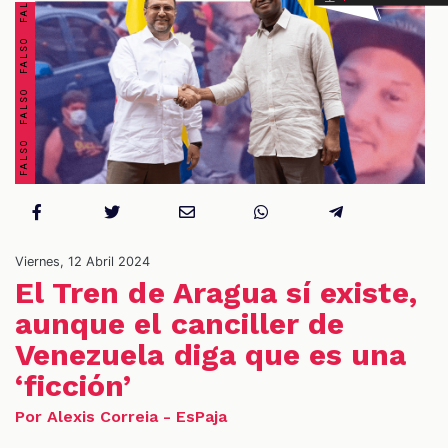
S
Viernes, 12 Abril 2024
El Tren de Aragua sí existe,
aunque el canciller de
Venezuela diga que es una
‘ficción’
Por Alexis Correia - EsPaja