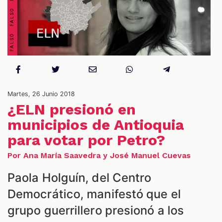
S
Martes, 26 Junio 2018
¿ELN presionó en
municipios de Antioquia
para votar por Petro?
Por Ana María Saavedra y José Manuel Cuevas
Paola Holguín, del Centro
Democrático, manifestó que el
grupo guerrillero presionó a los