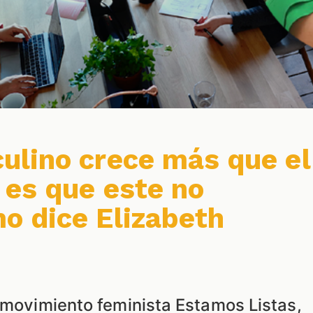
lino crece más que el
 es que este no
o dice Elizabeth
l movimiento feminista Estamos Listas,