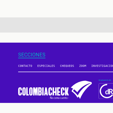
aginación
SECCIONES
CONTACTO
ESPECIALES
CHEQUEOS
ZOOM
INVESTIGACIO
Un proyecto de