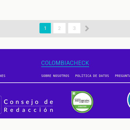
Siguiente
Página
1
Page
2
Page
3
actual
página
COLOMBIACHECK
NES
SOBRE NOSOTROS
POLÍTICA DE DATOS
PREGUNT