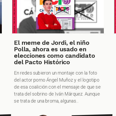
FALSO FALSO FALSO FALSO FALSO FALSO FALSO
FALSO FALSO FALSO F
VERDADERO PERO... VERDADERO PERO... VERDADERO PERO... VERDADERO PERO... VERDADERO PERO... VERDADERO PERO... VERDADERO PERO...
CUESTIONABLE CUESTIONABLE CUESTIONABLE CUES
El meme de Jordi, el niño
Polla, ahora es usado en
elecciones como candidato
del Pacto Histórico
En redes subieron un montaje con la foto
del actor porno Ángel Muñoz y el logotipo
de esa coalición con el mensaje de que se
trata del sobrino de Iván Márquez. Aunque
se trata de una broma, algunas...