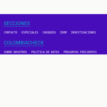
SECCIONES
CONTACTO
ESPECIALES
CHEQUEOS
ZOOM
INVESTIGACIONES
COLOMBIACHECK
SOBRE NOSOTROS
POLÍTICA DE DATOS
PREGUNTAS FRECUENTES
METODOLOGÍA
TÉRMINOS Y CONDICIONES
Un proyecto de
CONTÁCTANOS
METODOLOGÍA