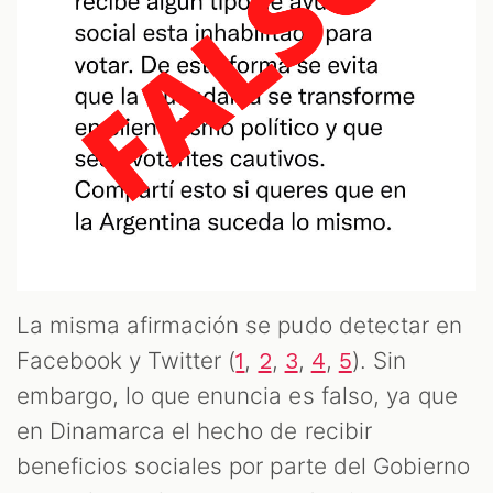
ST
La misma afirmación se pudo detectar en
Facebook y Twitter (
,
,
,
,
). Sin
1
2
3
4
5
OM
embargo, lo que enuncia es falso, ya que
en Dinamarca el hecho de recibir
beneficios sociales por parte del Gobierno