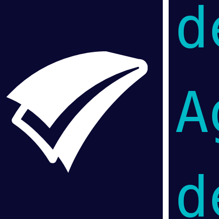
d
A
d