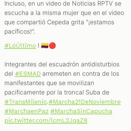
Incluso, en un video de Noticias RPTV se
escucha a la misma mujer que en el video
que compartió Cepeda grita "¡estamos
pacíficos!".
I 🇨🇴🔴
#LóÚltimo
Integrantes del escuadrón antidisturbios
del
arremeten en contra de los
#ESMAD
manifestantes que se movilizan
pacificamente por la troncal Suba de
.
#TransMilenio
#Marcha21DeNoviembre
#MarchaenPaz
#MarchaSinCapucha
pic.twitter.com/lcmL2JqaZ8