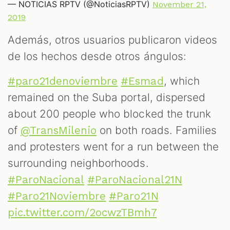
— NOTICIAS RPTV (@NoticiasRPTV)
November 21,
2019
Además, otros usuarios publicaron videos
de los hechos desde otros ángulos:
, which
#paro21denoviembre
#Esmad
remained on the Suba portal, dispersed
about 200 people who blocked the trunk
of
on both roads. Families
@TransMilenio
and protesters went for a run between the
surrounding neighborhoods.
#ParoNacional
#ParoNacional21N
#Paro21Noviembre
#Paro21N
pic.twitter.com/2ocwzTBmh7