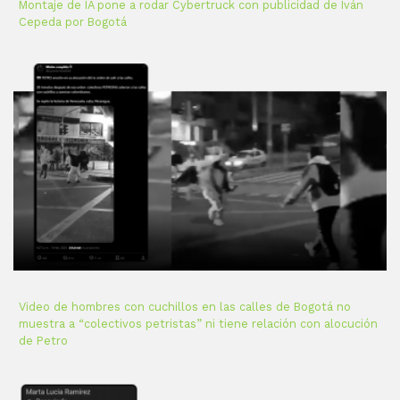
Montaje de IA pone a rodar Cybertruck con publicidad de Iván
Cepeda por Bogotá
Video de hombres con cuchillos en las calles de Bogotá no
muestra a “colectivos petristas” ni tiene relación con alocución
de Petro