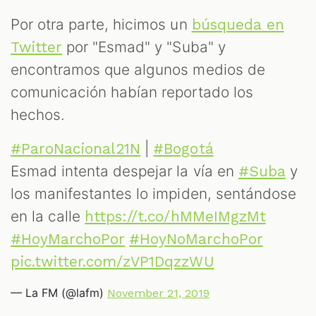
Por otra parte, hicimos un
búsqueda en
por "Esmad" y "Suba" y
Twitter
encontramos que algunos medios de
comunicación habían reportado los
hechos.
|
#ParoNacional21N
#Bogotá
Esmad intenta despejar la vía en
y
#Suba
los manifestantes lo impiden, sentándose
en la calle
https://t.co/hMMeIMgzMt
#HoyMarchoPor
#HoyNoMarchoPor
pic.twitter.com/zVP1DqzzWU
— La FM (@lafm)
November 21, 2019