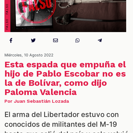
S
Miércoles, 10 Agosto 2022
Esta espada que empuña el
hijo de Pablo Escobar no es
la de Bolívar, como dijo
Paloma Valencia
Por Juan Sebastián Lozada
El arma del Libertador estuvo con
conocidos de militantes del M-19