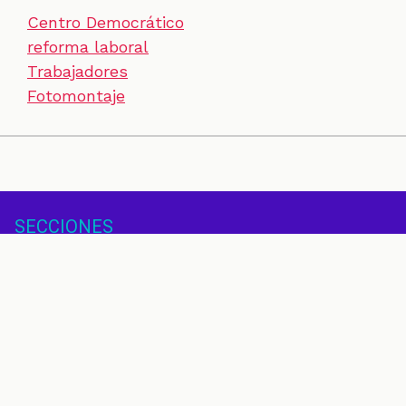
Centro Democrático
reforma laboral
Trabajadores
Fotomontaje
SECCIONES
CONTACTO
ESPECIALES
CHEQUEOS
ZOOM
INVESTIGACIONES
COLOMBIACHECK
SOBRE NOSOTROS
POLÍTICA DE DATOS
PREGUNTAS FRECUENTES
METODOLOGÍA
TÉRMINOS Y CONDICIONES