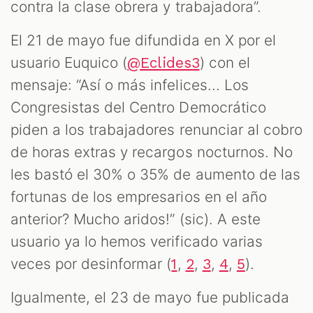
contra la clase obrera y trabajadora”.
El 21 de mayo fue difundida en X por el
usuario Euquico (
) con el
@Eclides3
mensaje: “Así o más infelices... Los
Congresistas del Centro Democrático
piden a los trabajadores renunciar al cobro
de horas extras y recargos nocturnos. No
les bastó el 30% o 35% de aumento de las
fortunas de los empresarios en el año
anterior? Mucho aridos!” (sic). A este
usuario ya lo hemos verificado varias
veces por desinformar (
,
,
,
,
).
1
2
3
4
5
Igualmente, el 23 de mayo fue publicada