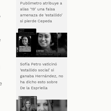
Publimetro atribuye a
alias ‘19’ una falsa
amenaza de ‘estallido’
o
si pierde Cepeda
e
Sofía Petro vaticinó
l
‘estallido social’ si
ganaba Hernández, no
ha dicho esto sobre
e
De la Espriella