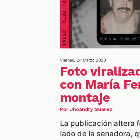
Viernes, 24 Marzo 2023
Foto viraliz
con María Fe
montaje
Por Jhoandry Suárez
La publicación altera 
lado de la senadora, q