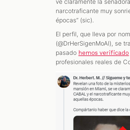
ve claramente la senado
narcotraficante muy sonri
épocas” (sic).
El perfil, que lleva por no
(@DrHerSigenMoAl), se tra
pasado
hemos verificado
profesionales reales de C