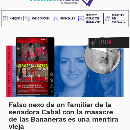
20
contenido
principal
UEOS
PROYECTO
MEMORIAS
FALSO FALSO FALSO FALSO FALSO FALSO FALSO
EXPLICADORES
CHEQUEOS
ESPECIALES
MIGRACIÓN
DEL
VENEZOLANA
CONFLICTO
Falso
ONES
Falso nexo de un familiar de la
senadora Cabal con la masacre
de las Bananeras es una mentira
vieja