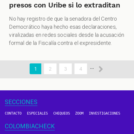
presos con Uribe si lo extraditan
No hay registro de que la senadora del Centro
Democrático haya hecho esas declaraciones,
viralizadas en redes sociales desde la acusación
formal de la Fiscalía contra el expresidente.
aginación
Siguien
…
Página
1
Page
2
Page
3
Page
4
actual
página
SECCIONES
CONTACTO
ESPECIALES
CHEQUEOS
ZOOM
INVESTIGACIONES
COLOMBIACHECK