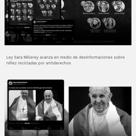
Ley Sara Millerey avanza en medio de desinformaciones sobre
niñez recicladas por antiderechos