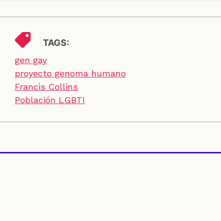
TAGS:
gen gay
proyecto genoma humano
Francis Collins
Población LGBTI
SECCIONES
CONTACTO
ESPECIALES
CHEQUEOS
ZOOM
INVESTIGACIONES
COLOMBIACHECK