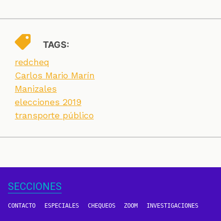
TAGS:
redcheq
Carlos Mario Marín
Manizales
elecciones 2019
transporte público
SECCIONES
CONTACTO
ESPECIALES
CHEQUEOS
ZOOM
INVESTIGACIONES