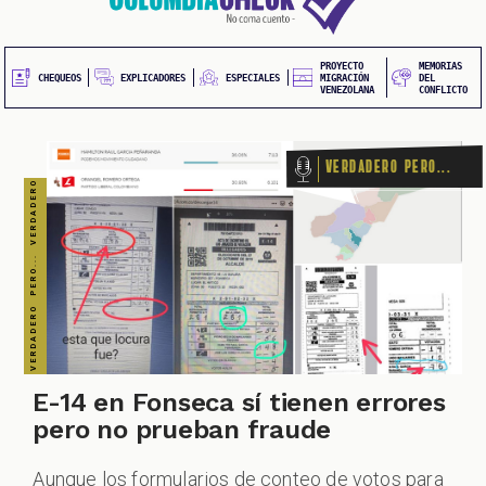
20
contenido
principal
UEOS
PROYECTO
MEMORIAS
EXPLICADORES
CHEQUEOS
ESPECIALES
MIGRACIÓN
DEL
VENEZOLANA
CONFLICTO
Verdadero pero...
ONES
E-14 en Fonseca sí tienen errores
pero no prueban fraude
Aunque los formularios de conteo de votos para