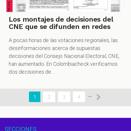
Los montajes de decisiones del
CNE que se difunden en redes
A pocas horas de las votaciones regionales, las
desinformaciones acerca de supuestas
decisiones del Consejo Nacional Electoral, CNE,
han aumentado. En Colombiacheck verificamos
dos decisiones de...
aginación
Siguien
…
Página
1
Page
2
Page
3
Page
4
actual
página
SECCIONES