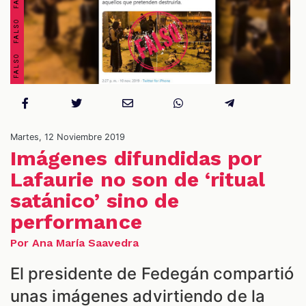
Martes, 12 Noviembre 2019
Imágenes difundidas por
Lafaurie no son de ‘ritual
ES
satánico’ sino de
performance
Por Ana María Saavedra
El presidente de Fedegán compartió
unas imágenes advirtiendo de la