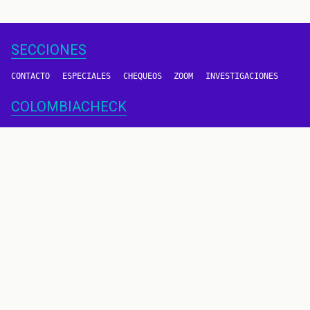
SECCIONES
CONTACTO
ESPECIALES
CHEQUEOS
ZOOM
INVESTIGACIONES
COLOMBIACHECK
SOBRE NOSOTROS
POLÍTICA DE DATOS
PREGUNTAS FRECUENTES
METODOLOGÍA
TÉRMINOS Y CONDICIONES
Un proyecto de
CONTÁCTANOS
METODOLOGÍA