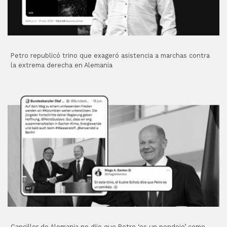
Petro republicó trino que exageró asistencia a marchas contra
la extrema derecha en Alemania
Canciller de Alemania no dijo que Petro ‘es un pendejo’ como