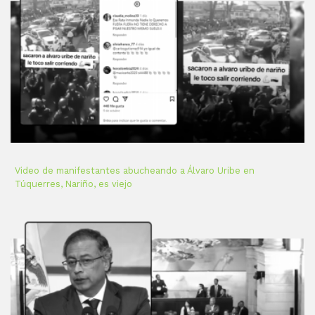
Video de manifestantes abucheando a Álvaro Uribe en
Túquerres, Nariño, es viejo