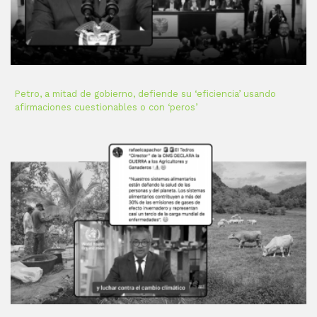
Petro, a mitad de gobierno, defiende su ‘eficiencia’ usando
afirmaciones cuestionables o con ‘peros’