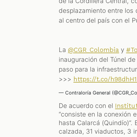
de la Cordillera Central, 
desplazamiento entre los 
al centro del país con el 
La
y
@CGR_Colombia
#To
inauguración del Túnel de
paso para la infraestructu
>>>
https://t.co/h98dhH
— Contraloría General (@CGR_C
De acuerdo con el
Institu
“consiste en la conexión 
hasta Calarcá (Quindío)”.
calzada, 31 viaductos, 3 i