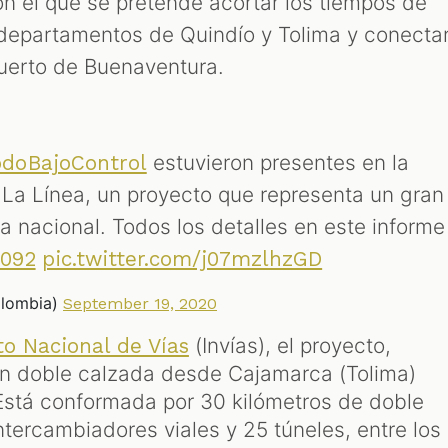
con el que se pretende acortar los tiempos de
departamentos de Quindío y Tolima y conecta
Puerto de Buenaventura.
estuvieron presentes en la
doBajoControl
 La Línea, un proyecto que representa un gran
ra nacional. Todos los detalles en este informe
1092
pic.twitter.com/j07mzlhzGD
olombia)
September 19, 2020
(Invías), el proyecto,
to Nacional de Vías
en doble calzada desde Cajamarca (Tolima)
 Está conformada por 30 kilómetros de doble
ntercambiadores viales y 25 túneles, entre los