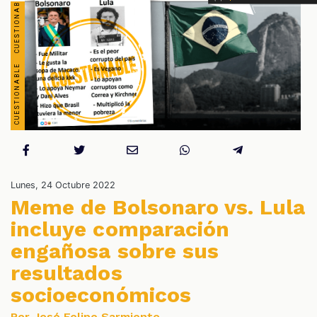
S
Lunes, 24 Octubre 2022
Meme de Bolsonaro vs. Lula
incluye comparación
engañosa sobre sus
resultados
socioeconómicos
Por José Felipe Sarmiento