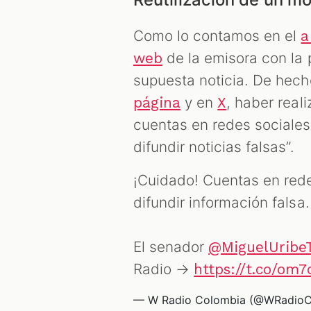
Como lo contamos en el
a
de la emisora con la 
web
supuesta noticia. De hech
y en
, haber real
página
X
cuentas en redes sociale
difundir noticias falsas”.
¡Cuidado! Cuentas en red
difundir información falsa.
El senador
@MiguelUribe
Radio →
https://t.co/om
— W Radio Colombia (@WRadio