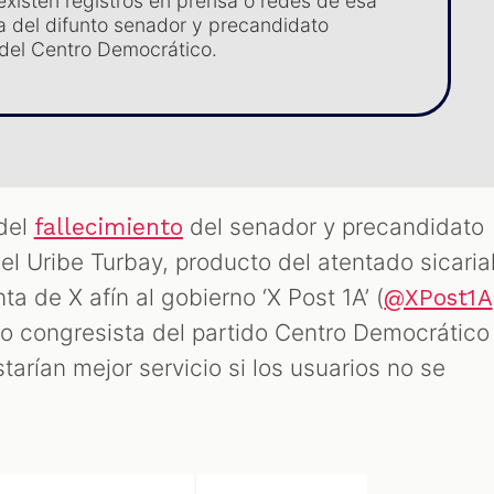
xisten registros en prensa o redes de esa
a del difunto senador y precandidato
 del Centro Democrático.
 del
del senador y precandidato
fallecimiento
el Uribe Turbay, producto del atentado sicaria
nta de X afín al gobierno ‘X Post 1A’ (
@XPost1A
nto congresista del partido Centro Democrático
tarían mejor servicio si los usuarios no se