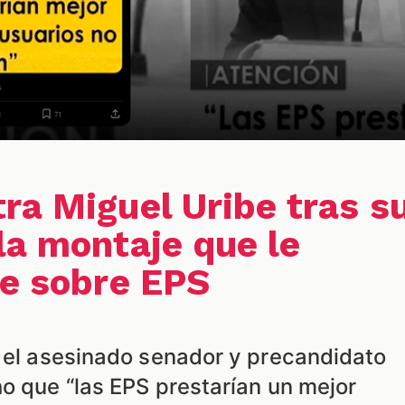
ra Miguel Uribe tras s
la montaje que le
se sobre EPS
e el asesinado senador y precandidato
o que “las EPS prestarían un mejor