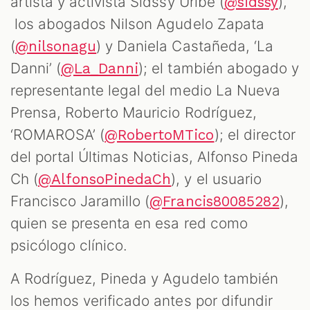
artista y activista Sidssy Uribe (
),
@sidssy
los abogados Nilson Agudelo Zapata
(
) y Daniela Castañeda, ‘La
@nilsonagu
Danni’ (
); el también abogado y
@La_Danni
representante legal del medio La Nueva
Prensa, Roberto Mauricio Rodríguez,
‘ROMAROSA’ (
); el director
@RobertoMTico
del portal Últimas Noticias, Alfonso Pineda
Ch (
), y el usuario
@AlfonsoPinedaCh
Francisco Jaramillo (
),
@Francis80085282
quien se presenta en esa red como
psicólogo clínico.
A Rodríguez, Pineda y Agudelo también
los hemos verificado antes por difundir