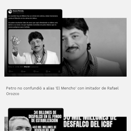
Petro no confundió a alias 'El Mencho' con imitador de Rafael
Orozco