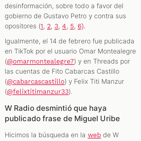
desinformación, sobre todo a favor del
gobierno de Gustavo Petro y contra sus
opositores (
,
,
,
,
,
.
1
2
3
4
5
6)
Igualmente, el 14 de febrero fue publicada
en TikTok por el usuario Omar Montealegre
(
) y en Threads por
@omarmontealegre7
las cuentas de Fito Cabarcas Castillo
(
) y Felix Titi Manzur
@cabarcascastillo
(
).
@felixtitimanzur33
W Radio desmintió que haya
publicado frase de Miguel Uribe
Hicimos la búsqueda en la
de W
web