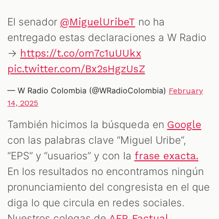
El senador
no ha
@MiguelUribeT
entregado estas declaraciones a W Radio
→
https://t.co/om7c1uUUkx
pic.twitter.com/Bx2sHgzUsZ
— W Radio Colombia (@WRadioColombia)
February
14, 2025
También hicimos la búsqueda en
Google
con las palabras clave “Miguel Uribe”,
“EPS” y “usuarios” y con la
frase exacta.
En los resultados no encontramos ningún
pronunciamiento del congresista en el que
diga lo que circula en redes sociales.
Nuestros colegas de
AFP Factual