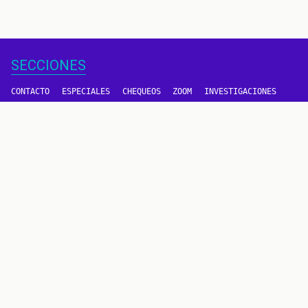
SECCIONES
CONTACTO
ESPECIALES
CHEQUEOS
ZOOM
INVESTIGACIONES
COLOMBIACHECK
SOBRE NOSOTROS
POLÍTICA DE DATOS
PREGUNTAS FRECUENTES
METODOLOGÍA
TÉRMINOS Y CONDICIONES
Un proyecto de
CONTÁCTANOS
METODOLOGÍA