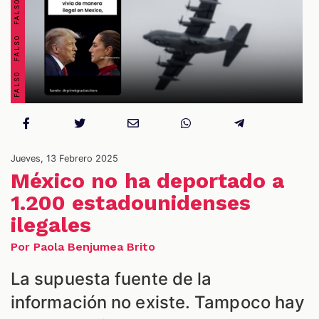
OS
Jueves, 13 Febrero 2025
México no ha deportado a
1.200 estadounidenses
ilegales
ES
Por Paola Benjumea Brito
La supuesta fuente de la
información no existe. Tampoco hay