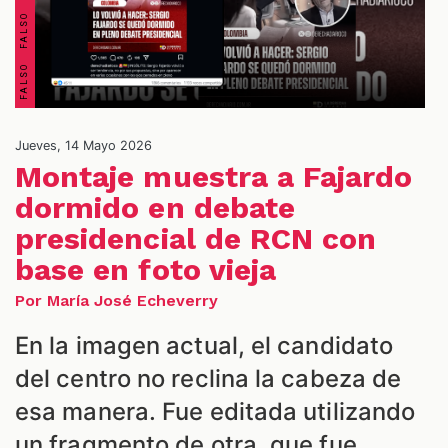
Jueves, 14 Mayo 2026
Montaje muestra a Fajardo
dormido en debate
presidencial de RCN con
ES
base en foto vieja
Por María José Echeverry
En la imagen actual, el candidato
del centro no reclina la cabeza de
esa manera. Fue editada utilizando
un fragmento de otra, que fue