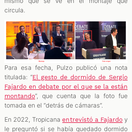
mismo que se ve en el montaje que
circula.
Para esa fecha, Pulzo publicó una nota
titulada: “
El gesto de dormido de Sergio
Fajardo en debate por el que se la están
”, que cuenta que la foto fue
montando
tomada en el “detrás de cámaras”.
En 2022, Tropicana
y
entrevistó a Fajardo
le preguntó si se había quedado dormido