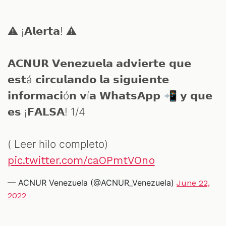
⚠️ ¡𝗔𝗹𝗲𝗿𝘁𝗮! ⚠️
𝗔𝗖𝗡𝗨𝗥 𝗩𝗲𝗻𝗲𝘇𝘂𝗲𝗹𝗮 𝗮𝗱𝘃𝗶𝗲𝗿𝘁𝗲 𝗾𝘂𝗲
𝗲𝘀𝘁á 𝗰𝗶𝗿𝗰𝘂𝗹𝗮𝗻𝗱𝗼 𝗹𝗮 𝘀𝗶𝗴𝘂𝗶𝗲𝗻𝘁𝗲
𝗶𝗻𝗳𝗼𝗿𝗺𝗮𝗰𝗶ó𝗻 𝘃í𝗮 𝗪𝗵𝗮𝘁𝘀𝗔𝗽𝗽 📲 𝘆 𝗾𝘂𝗲
𝗲𝘀 ¡𝗙𝗔𝗟𝗦𝗔! 1/4
( Leer hilo completo)
pic.twitter.com/caOPmtVOno
— ACNUR Venezuela (@ACNUR_Venezuela)
June 22,
2022