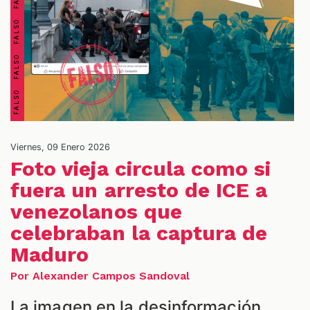
OS
Viernes, 09 Enero 2026
Foto vieja circula como si
fuera un arresto de ICE a
venezolanos que
celebraban la captura de
Maduro
Por Alexander Campos Sandoval
La imagen en la desinformación