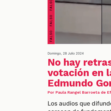
Domingo, 28 Julio 2024
No hay retra
votación en l
Edmundo Gon
Por Paula Rangel Barroeta de 
Los audios que difund