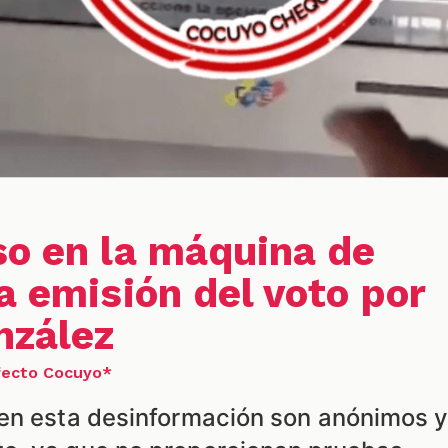
so en la máquina de
a emisión del voto por
zález
Efecto Cocuyo*
en esta desinformación son anónimos 