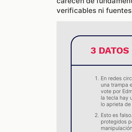
carecen de fundament
verificables ni fuentes
3 DATOS
En redes cir
una trampa e
vote por Edm
la tecla hay
lo aprieta de
Esto es fals
protegidos p
manipulación