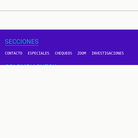
SECCIONES
CONTACTO
ESPECIALES
CHEQUEOS
ZOOM
INVESTIGACIONES
COLOMBIACHECK
SOBRE NOSOTROS
POLÍTICA DE DATOS
PREGUNTAS FRECUENTES
METODOLOGÍA
TÉRMINOS Y CONDICIONES
Un proyecto de