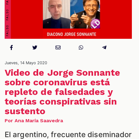
S
Jueves, 14 Mayo 2020
Video de Jorge Sonnante
sobre coronavirus está
repleto de falsedades y
teorías conspirativas sin
sustento
Por Ana María Saavedra
El argentino, frecuente diseminador