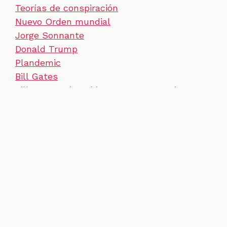
Teorías de conspiración
Nuevo Orden mundial
Jorge Sonnante
Donald Trump
Plandemic
Bill Gates
Bill Gates microchip vacuna coronavirus
SECCIONES
CONTACTO
ESPECIALES
CHEQUEOS
ZOOM
INVESTIGACIONES
COLOMBIACHECK
SOBRE NOSOTROS
POLÍTICA DE DATOS
PREGUNTAS FRECUENTES