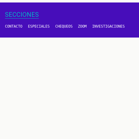
SECCIONES
CONTACTO
ESPECIALES
CHEQUEOS
ZOOM
INVESTIGACIONES
COLOMBIACHECK
SOBRE NOSOTROS
POLÍTICA DE DATOS
PREGUNTAS FRECUENTES
METODOLOGÍA
TÉRMINOS Y CONDICIONES
Un proyecto de
CONTÁCTANOS
METODOLOGÍA
2016 - 2026 © Derechos reservados