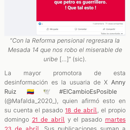
“
Con la Reforma pensional regresara la
Mesada 14 que nos robo el miserable de
uribe
[...]” (sic).
La mayor promotora de esta
desinformación es la usuaria de X
Anny
Ruiz 🇨🇴🕊#ElCambioEsPosible
(@Mafalda_2020_), quien afirmó esto en
su cuenta el pasado
, el propio
18 de abril
domingo
y el pasado
21 de abril
martes
. Sus publicaciones suman a
23 de abril