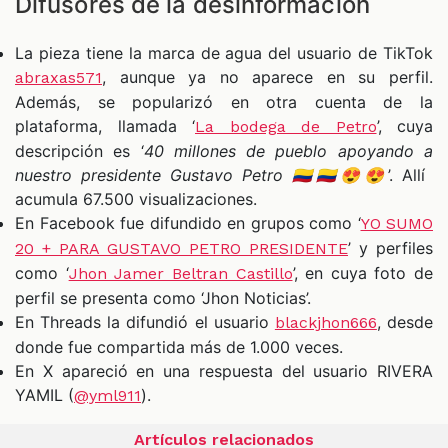
Difusores de la desinformación
La pieza tiene la marca de agua del usuario de TikTok
, aunque ya no aparece en su perfil.
abraxas571
Además, se popularizó en otra cuenta de la
plataforma, llamada ‘
’, cuya
La bodega de Petro
descripción es ‘
40 millones de pueblo apoyando a
nuestro presidente Gustavo Petro 🇨🇴🇨🇴😍😍
’. Allí
acumula 67.500 visualizaciones.
En Facebook fue difundido en grupos como ‘
YO SUMO
’ y perfiles
20 + PARA GUSTAVO PETRO PRESIDENTE
como ‘
’, en cuya foto de
Jhon Jamer Beltran Castillo
perfil se presenta como ‘Jhon Noticias’.
En Threads la difundió el usuario
, desde
blackjhon666
donde fue compartida más de 1.000 veces.
En X apareció en una respuesta del usuario RIVERA
YAMIL (
).
@yml911
Artículos relacionados