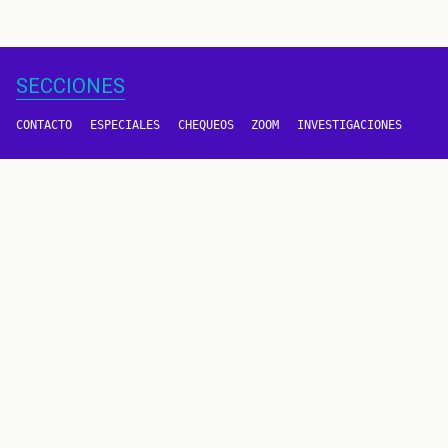
SECCIONES
CONTACTO
ESPECIALES
CHEQUEOS
ZOOM
INVESTIGACIONES
COLOMBIACHECK
SOBRE NOSOTROS
POLÍTICA DE DATOS
PREGUNTAS FRECUENTES
METODOLOGÍA
TÉRMINOS Y CONDICIONES
Un proyecto de
CONTÁCTANOS
METODOLOGÍA