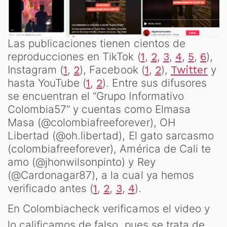
Las publicaciones tienen cientos de
reproducciones en TikTok (
,
,
,
,
,
),
1
2
3
4
5
6
Instagram (
,
), Facebook (
,
),
y
1
2
1
2
Twitter
hasta YouTube (
,
). Entre sus difusores
1
2
se encuentran el “Grupo Informativo
Colombia57” y cuentas como Elmasa
Masa (@colombiafreeforever), OH
Libertad (@oh.libertad), El gato sarcasmo
(colombiafreeforever), América de Cali te
amo (@jhonwilsonpinto) y Rey
(@Cardonagar87), a la cual ya hemos
verificado antes (
,
,
,
).
1
2
3
4
En Colombiacheck verificamos el video y
lo calificamos de falso, pues se trata de