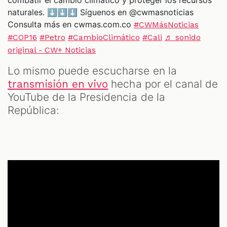
combatir el cambio climático y proteger los recursos
naturales. ⬇️⬇️⬇️ Síguenos en @cwmasnoticias
Consulta más en cwmas.com.co
#CWMásNoticias
#COP16
#Petro
#CambioClimático
#Cali
♬ sonido
original - CW+ Noticias
Lo mismo puede escucharse en la
hecha por el canal de
transmisión en vivo
YouTube de la Presidencia de la
República: