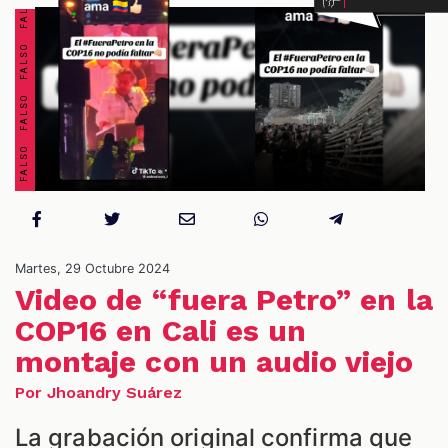
OS
Martes, 29 Octubre 2024
Video de “fuera Petro” en la
COP16 en Cali es un
montaje con un audio viejo
Por Jhoandry Suárez
La grabación original confirma que