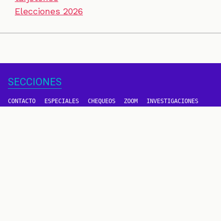
Elecciones 2026
SECCIONES
CONTACTO
ESPECIALES
CHEQUEOS
ZOOM
INVESTIGACIONES
COLOMBIACHECK
SOBRE NOSOTROS
POLÍTICA DE DATOS
PREGUNTAS FRECUENTES
METODOLOGÍA
TÉRMINOS Y CONDICIONES
Un proyecto de