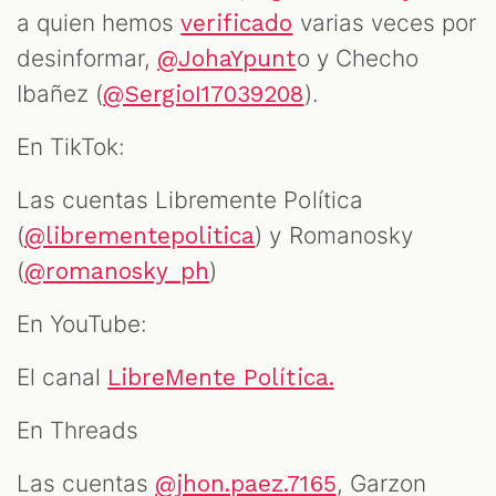
a quien hemos
varias veces por
verificado
desinformar,
o y Checho
@JohaYpunt
Ibañez (
).
@SergioI17039208
En TikTok:
Las cuentas Libremente Política
(
) y Romanosky
@librementepolitica
(
)
@romanosky_ph
En YouTube:
El canal
LibreMente Política.
En Threads
Las cuentas
, Garzon
@jhon.paez.7165