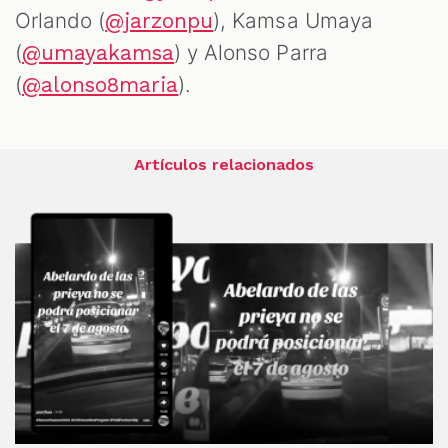
Orlando (
), Kamsa Umaya
@jarzonpu
(
) y Alonso Parra
@umayakamsa
(
).
@alonso8maria
Artículos relacionados