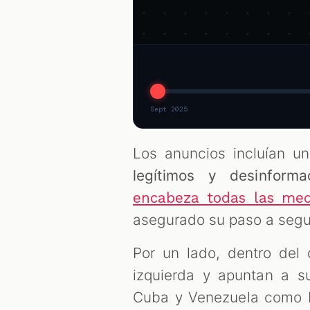
Sept 2025
Los anuncios incluían u
legítimos y desinform
encabeza todas las med
asegurado su paso a segu
Por un lado, dentro del 
izquierda y apuntan a su
Cuba y Venezuela como F