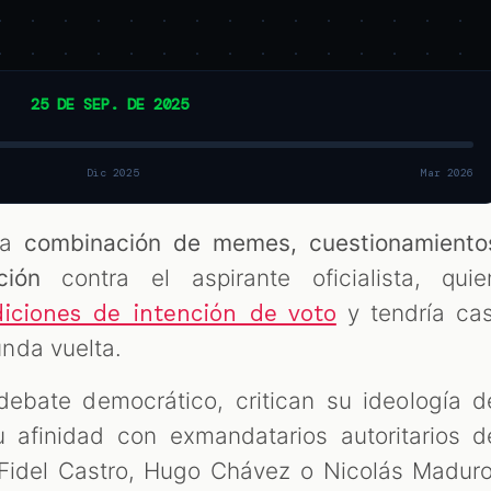
25 DE SEP. DE 2025
Dic 2025
Mar 2026
na
combinación de memes, cuestionamiento
ación
contra el aspirante oficialista, quie
y tendría cas
iciones de intención de voto
nda vuelta.
debate democrático, critican su ideología d
 afinidad con exmandatarios autoritarios d
idel Castro, Hugo Chávez o Nicolás Maduro