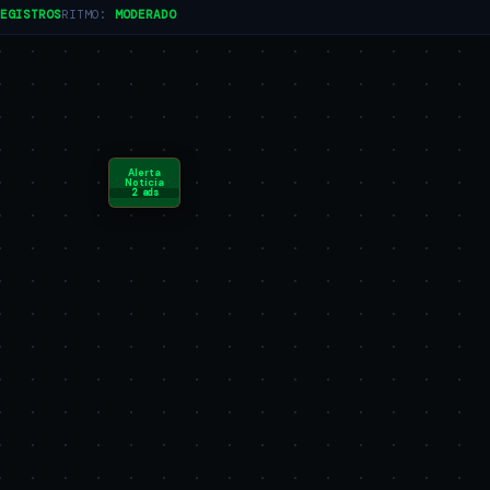
EGISTROS
RITMO:
MODERADO
Alerta
Noticia
2 ads