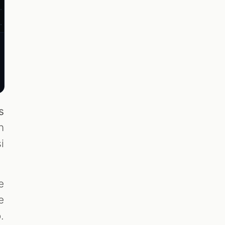
s
n
i
e
e
.