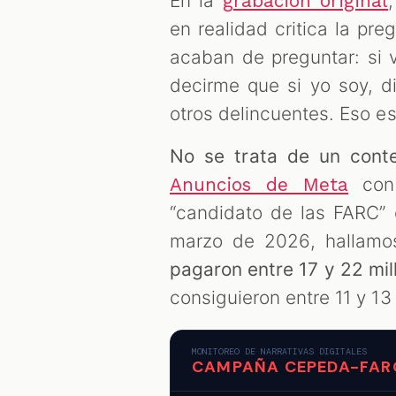
En la
grabación original
en realidad critica la pre
acaban de preguntar: si 
decirme que si yo soy, d
otros delincuentes. Eso es
No se trata de un conte
con 
Anuncios de Meta
“candidato de las FARC” 
marzo de 2026, hallam
pagaron entre 17 y 22 mil
consiguieron entre 11 y 1
MONITOREO DE NARRATIVAS DIGITALES
CAMPAÑA CEPEDA-FAR