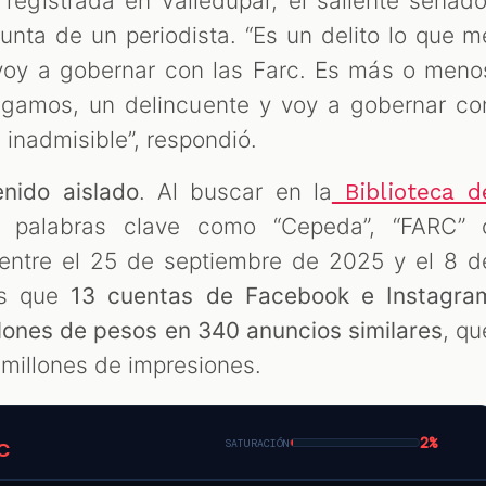
, registrada en Valledupar, el saliente senado
gunta de un periodista. “Es un delito lo que m
voy a gobernar con las Farc. Es más o meno
igamos, un delincuente y voy a gobernar co
 inadmisible”, respondió.
nido aislado
. Al buscar en la
Biblioteca d
palabras clave como “Cepeda”, “FARC” 
entre el 25 de septiembre de 2025 y el 8 d
os que
13 cuentas de Facebook e Instagra
lones de pesos en 340 anuncios similares
, qu
3 millones de impresiones.
2%
SATURACIÓN
C