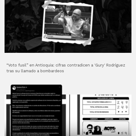
“Voto fusil” en Antioquia: cifras contradicen a 'Gury' Rodríguez
tras su llamado a bombardeos