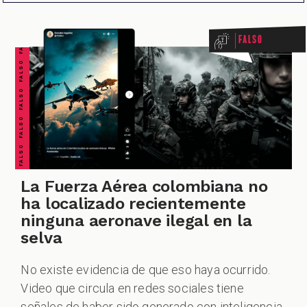
FALSO FALSO FALSO FALSO FALSO FALSO FALSO
Falso
CIONES
La Fuerza Aérea colombiana no
CIALES
ha localizado recientemente
ninguna aeronave ilegal en la
selva
No existe evidencia de que eso haya ocurrido.
Video que circula en redes sociales tiene
señales de haber sido generado con inteligencia