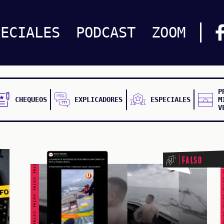
PECIALES
PODCAST
ZOOM
P
CHEQUEOS
EXPLICADORES
ESPECIALES
M
V
FALSO FALSO FALSO FALSO FALSO FALSO FALSO
FALSO FALSO FALSO F
Falso