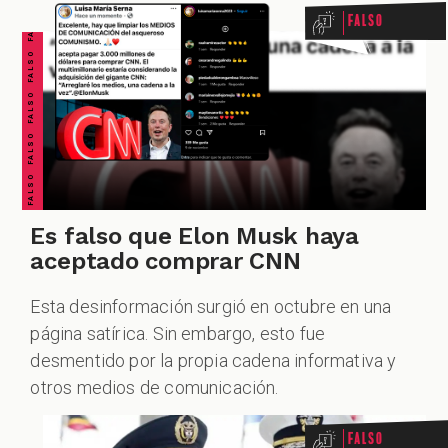
FALSO FALSO FALSO FALSO FALSO FALSO FALSO
Falso
ACIONES
ECIALES
Es falso que Elon Musk haya
aceptado comprar CNN
Esta desinformación surgió en octubre en una
página satírica. Sin embargo, esto fue
PODCAST
desmentido por la propia cadena informativa y
otros medios de comunicación.
Falso