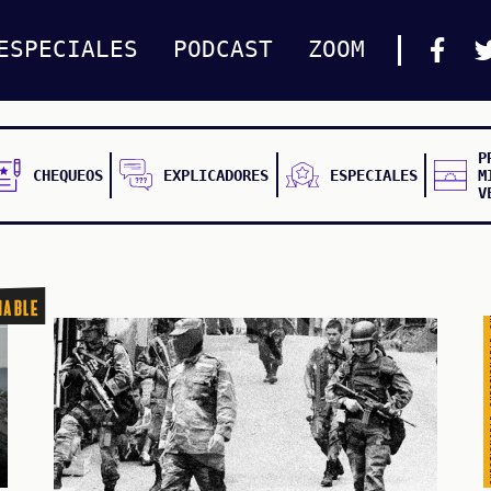
CUESTIONABLE CUESTIONABLE CUESTIONABLE CUES
ESPECIALES
PODCAST
ZOOM
P
CHEQUEOS
EXPLICADORES
ESPECIALES
M
V
nable