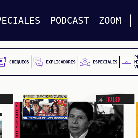
CUESTIONABLE CUESTIONABLE CUESTIONABLE CUES
PECIALES
PODCAST
ZOOM
P
CHEQUEOS
EXPLICADORES
ESPECIALES
M
V
FALSO FALSO FALSO FALSO FALSO FALSO FALSO
Falso